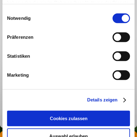
haben oder die sie im Rahmen Ihrer Nutzung der Dienste
gesammelt haben.
Einwilligungsauswahl
Captcha (Spam-Schutz-Code): *
Notwendig
Präferenzen
Bitte geben Sie den Code ein
↺
Statistiken
*
Hiermit erkläre ich mich einverstanden, dass meine
in das Kontaktformular eingegebenen Daten
elektronisch gespeichert und zum Zweck der
Marketing
Kontaktaufnahme verarbeitet und genutzt werden.
Mir ist bekannt, dass ich meine Einwilligung jederzeit
widerrufen kann.
Details zeigen
Hinweis
: Felder, die mit
*
bezeichnet sind, sind Pflichtfelder.
Cookies zulassen
Naturheilpraxis
Freitagsmüller
Auswahl erlauben