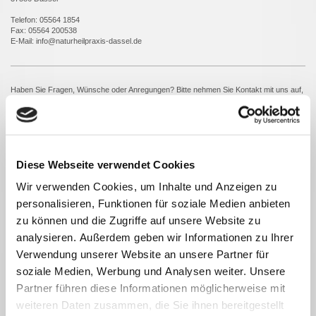
Telefon: 05564 1854
Fax: 05564 200538
E-Mail: info@naturheilpraxis-dassel.de
Haben Sie Fragen, Wünsche oder Anregungen? Bitte nehmen Sie Kontakt mit uns auf,
wir helfen Ihnen gerne weiter!
Kontaktformular
Name:
*
Diese Webseite verwendet Cookies
Wir verwenden Cookies, um Inhalte und Anzeigen zu
E-Mail-Adresse:
*
personalisieren, Funktionen für soziale Medien anbieten
zu können und die Zugriffe auf unsere Website zu
Telefon/Fax:
*
analysieren. Außerdem geben wir Informationen zu Ihrer
Verwendung unserer Website an unsere Partner für
soziale Medien, Werbung und Analysen weiter. Unsere
Nachricht:
*
Partner führen diese Informationen möglicherweise mit
weiteren Daten zusammen, die Sie ihnen bereitgestellt