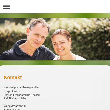
Kontakt
Naturheilpraxis Freitagsmüller
Heilpraktiker/in
Andrea Freitagsmüller-Ebeling
Ralf Freitagsmüller
Wedekindstraße 8
37586 Dassel