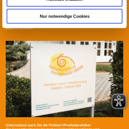
Heilpraktikerin Andrea Freitagsmüller-Ebeling und Heilpraktker Ralf Freitagsmüller
Wedekindstraße 8
37586 Dassel
Nur notwendige Cookies
Telefon: 05564/1854
Fax: 05564/ 200538
Mobil:01712020440
Unterstützen auch Sie die Petition #ProHeilpraktiker