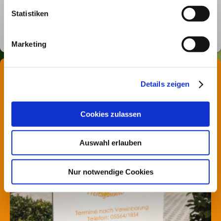
Statistiken
Marketing
Naturheilpraxis
Freitagsmüller
Heilpraktikerin Andrea Freitagsmüller-Ebeling und Heilpraktker Ralf Freitagsmüller
Details zeigen
Wedekindstraße 8
37586 Dassel
Telefon: 05564/1854
Fax: 05564/ 200538
Cookies zulassen
Mobil:01712020440
Auswahl erlauben
Nur notwendige Cookies