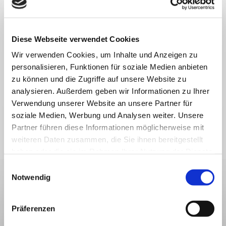
herausfordernden Lebensphase? Wir nehmen uns Zeit für Sie und Ihre Anliegen.
Mit bewährten Methoden wie der
klassische Homöopathie
, Akupunktur (einschließlich
Augenakupunktur
),
Augendiagnose
und
systemische Beratung
betrachten wir Körper
und Geist als Einheit. Entdecken Sie auf den folgenden Seiten unsere ganzheitlichen
Therapie- und Kursangebote. Wir freuen uns darauf, Sie bald persönlich in der
Diese Webseite verwendet Cookies
entspannten Atmosphäre unserer Praxis zu begrüßen.
Wir verwenden Cookies, um Inhalte und Anzeigen zu
Ralf Freitagsmüller und Andrea Freitagsmüller-Ebeling
personalisieren, Funktionen für soziale Medien anbieten
zu können und die Zugriffe auf unsere Website zu
analysieren. Außerdem geben wir Informationen zu Ihrer
Verwendung unserer Website an unsere Partner für
soziale Medien, Werbung und Analysen weiter. Unsere
Partner führen diese Informationen möglicherweise mit
weiteren Daten zusammen, die Sie ihnen bereitgestellt
haben oder die sie im Rahmen Ihrer Nutzung der Dienste
gesammelt haben.
Einwilligungsauswahl
Notwendig
Präferenzen